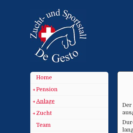
Home
Pension
+
+
Anlage
+
+
Der 
ausg
Zucht
+
+
Dur
Team
lan